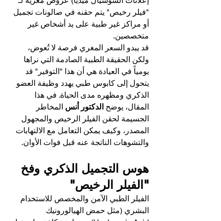
إعلانات السوشيال ميديا) عروض مغرية لـ 
"فيلر رخيص" يتم حقنه في صالونات تجميل 
أو مراكز غير طبية على يد أشخاص غير 
متخصصين.
قد يبدو السعر المغري فرصة لا تُعوض، 
ولكن الحقيقة الطبية الصادمة التي نراها 
يومياً في العيادة هي أن هذا "التوفير" قد 
يتحول إلى كابوس طبي يهدد وظيفة العضو 
الذكري ومظهره مدى الحياة. في هذا 
المقال، يوضح 
الدكتور أنس
 المخاطر 
الجسيمة لحقن الفيلر الرخيص والمجهول 
المصدر، وكيف يمكن التعامل مع الالتهابات 
والتشوهات الناتجة عنه قبل فوات الأوان.
هوس التجميل الذكري وفخ 
"الفيلر الرخيص"
الفيلر الطبي الآمن والمخصص للاستخدام 
البشري (مثل حمض الهيالورونيك 