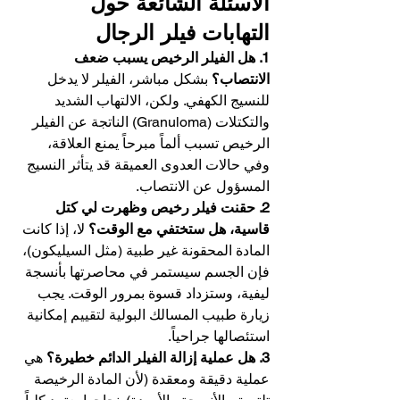
الأسئلة الشائعة حول 
التهابات فيلر الرجال
1. هل الفيلر الرخيص يسبب ضعف 
الانتصاب؟
 بشكل مباشر، الفيلر لا يدخل 
للنسيج الكهفي. ولكن، الالتهاب الشديد 
والتكتلات (Granuloma) الناتجة عن الفيلر 
الرخيص تسبب ألماً مبرحاً يمنع العلاقة، 
وفي حالات العدوى العميقة قد يتأثر النسيج 
المسؤول عن الانتصاب.
2. حقنت فيلر رخيص وظهرت لي كتل 
قاسية، هل ستختفي مع الوقت؟
 لا، إذا كانت 
المادة المحقونة غير طبية (مثل السيليكون)، 
فإن الجسم سيستمر في محاصرتها بأنسجة 
ليفية، وستزداد قسوة بمرور الوقت. يجب 
زيارة طبيب المسالك البولية لتقييم إمكانية 
استئصالها جراحياً.
3. هل عملية إزالة الفيلر الدائم خطيرة؟
 هي 
عملية دقيقة ومعقدة (لأن المادة الرخيصة 