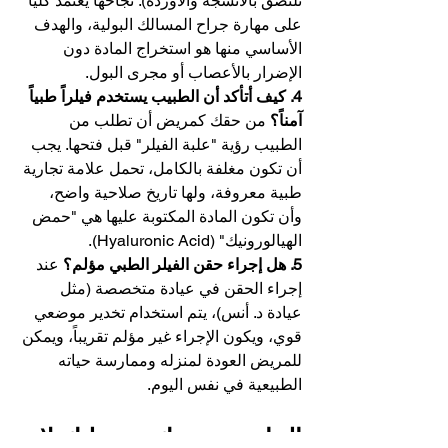
تلتصق بالأنسجة والأوردة). نجاحها يعتمد كلياً 
على مهارة جراح المسالك البولية، والهدف 
الأساسي منها هو استخراج المادة دون 
الإضرار بالأعصاب أو مجرى البول.
4. كيف أتأكد أن الطبيب يستخدم فيلراً طبياً 
آمناً؟
 من حقك كمريض أن تطلب من 
الطبيب رؤية "علبة الفيلر" قبل فتحها. يجب 
أن تكون مغلفة بالكامل، تحمل علامة تجارية 
طبية معروفة، ولها تاريخ صلاحية واضح، 
وأن تكون المادة المكتوبة عليها هي "حمض 
الهيالورونيك" (Hyaluronic Acid).
5. هل إجراء حقن الفيلر الطبي مؤلم؟
 عند 
إجراء الحقن في عيادة متخصصة (مثل 
عيادة د. أنس)، يتم استخدام تخدير موضعي 
قوي، ويكون الإجراء غير مؤلم تقريباً، ويمكن 
للمريض العودة لمنزله وممارسة حياته 
الطبيعية في نفس اليوم.
الخاتمة: صحتك ورجولتك لا 