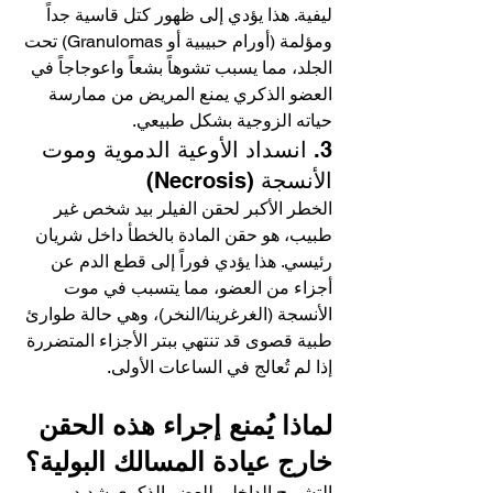
ليفية. هذا يؤدي إلى ظهور كتل قاسية جداً 
ومؤلمة (أورام حبيبية أو Granulomas) تحت 
الجلد، مما يسبب تشوهاً بشعاً واعوجاجاً في 
العضو الذكري يمنع المريض من ممارسة 
حياته الزوجية بشكل طبيعي.
3. انسداد الأوعية الدموية وموت 
الأنسجة (Necrosis)
الخطر الأكبر لحقن الفيلر بيد شخص غير 
طبيب، هو حقن المادة بالخطأ داخل شريان 
رئيسي. هذا يؤدي فوراً إلى قطع الدم عن 
أجزاء من العضو، مما يتسبب في موت 
الأنسجة (الغرغرينا/النخر)، وهي حالة طوارئ 
طبية قصوى قد تنتهي ببتر الأجزاء المتضررة 
إذا لم تُعالج في الساعات الأولى.
لماذا يُمنع إجراء هذه الحقن 
خارج عيادة المسالك البولية؟
التشريح الداخلي للعضو الذكري شديد 