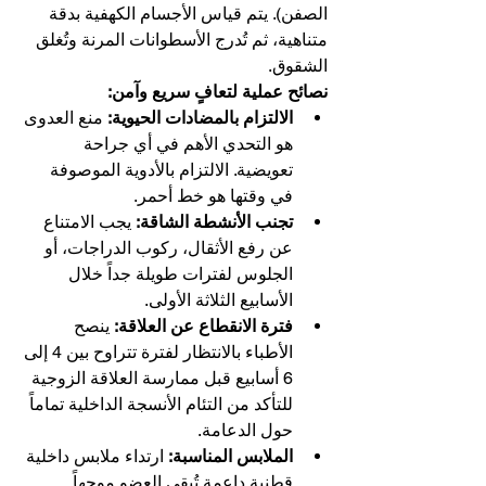
الصفن). يتم قياس الأجسام الكهفية بدقة 
متناهية، ثم تُدرج الأسطوانات المرنة وتُغلق 
الشقوق.
نصائح عملية لتعافٍ سريع وآمن:
الالتزام بالمضادات الحيوية:
 منع العدوى 
هو التحدي الأهم في أي جراحة 
تعويضية. الالتزام بالأدوية الموصوفة 
في وقتها هو خط أحمر.
تجنب الأنشطة الشاقة:
 يجب الامتناع 
عن رفع الأثقال، ركوب الدراجات، أو 
الجلوس لفترات طويلة جداً خلال 
الأسابيع الثلاثة الأولى.
فترة الانقطاع عن العلاقة:
 ينصح 
الأطباء بالانتظار لفترة تتراوح بين 4 إلى 
6 أسابيع قبل ممارسة العلاقة الزوجية 
للتأكد من التئام الأنسجة الداخلية تماماً 
حول الدعامة.
الملابس المناسبة:
 ارتداء ملابس داخلية 
قطنية داعمة تُبقي العضو موجهاً 