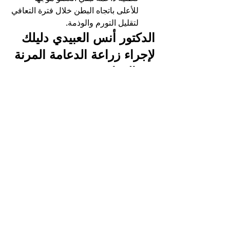
للأعلى باتجاه البطن خلال فترة التعافي 
لتقليل التورم والوذمة.
الدكتور أنس العبيدي دليلك 
لإجراء زراعة الدعامة المرنة 
في العراق
إن دقة القياسات أثناء العملية الجراحية 
والخبرة في اختيار نوع الدعامة الملائم هما 
العاملان الحاسمان في نجاح إجراء زراعة 
الدعامة المرنة. التدخل الجراحي لا يحتمل 
التجربة، بل يتطلب يداً ماهرة وتاريخاً موثقاً 
من العمليات الناجحة لضمان عدم حدوث 
مضاعفات أو الحاجة لجراحات تصحيحية.
يُعد 
الدكتور أنس العبيدي
 من الأسماء الرائدة 
في العراق المتخصصة بوضوح في جراحات 
الذكورة الدقيقة وزراعة الدعامات بأنواعها. 
يعتمد الدكتور العبيدي في عملياته على 
دعامات من شركات عالمية معتمدة أمريكياً 