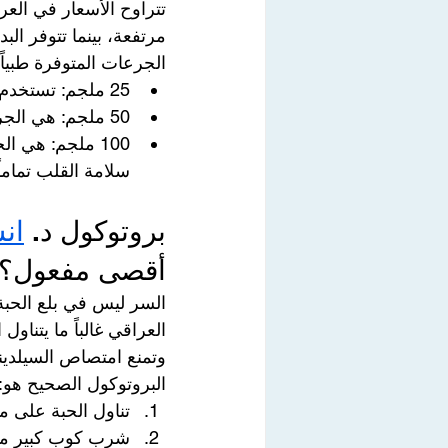
تتراوح الأسعار في العر
مرتفعة، بينما تتوفر البدائل بأسعار تبدأ من 5,000 دي
الجرعات المتوفرة طبياً
25 ملجم: تستخدم عادة لكبار السن أو من يعانون من مشاكل طفيفة في الكبد أو الكلى.
50 ملجم: هي الجرعة القياسية التي يبدأ بها معظم المرضى تحت إشراف 
100 ملجم: هي ا
سلامة القلب تماماً
بروتوكول د. 
ان
أقصى مفعول؟
السر ليس في بلع الحبة، 
العراقي غالباً ما يتناو
وتمنع امتصاص السيلدينا
البروتوكول الصحيح هو:
تناول الحبة على مع
شرب كوب كبير من 