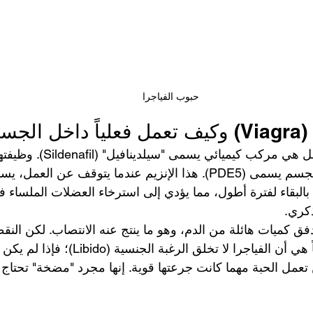
حبوب الفياجرا
جسم؟
الفياجرا ليست سحراً، بل هي مركب ك
تثبيط إنزيم معين في الجسم يسمى (PDE5). هذا الإنزيم عندما يتوقف عن الع
ميائية أخرى (cGMP) بالبقاء لفترة أطول، مما يؤدي إلى استرخاء العضلات الملساء
ذكري.
فق كميات هائلة من الدم، وهو ما ينتج عنه الانتصاب. لكن النق
 دائماً هي أن الفياجرا لا تخلق الرغبة الجنسي
عمل الحبة مهما كانت جرعتها قوية. إنها مجرد "مضخة" تحتاج 