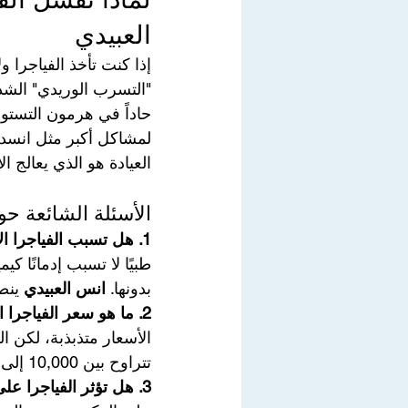
العبيدي
إذا كنت تأخذ الفياجرا 
"التسرب الوريدي" الشد
حاداً في هرمون التستو
لمشاكل أكبر مثل انسدا
العيادة هو الذي يعالج ا
الأسئلة الشائعة حول 
1. هل تسبب الفياجرا الإدمان؟
طبيًا لا تسبب إدمانًا ك
بدونها. 
انس العبيدي
 ينص
2. ما هو سعر الفياجرا الأصلية في بغداد حالياً؟
الأسعار متذبذبة، لكن ال
تتراوح بين 10,000 إلى 25,000 دينار للشريط.
3. هل تؤثر الفياجرا على الإنجاب أو الحيوانات المنوية؟