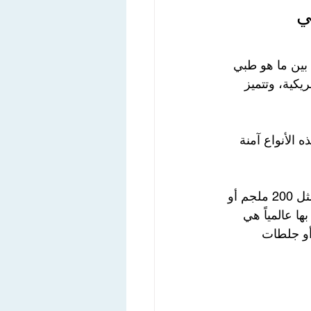
ي 
بين ما هو طبي 
ية من إنتاج شركة فايزر (Pfizer) الأمريكية، وتتميز 
Sa العراقية  أو  ليفتا Lifta التركية . هذه الأنواع آمنة 
هذه الحبوب التي تباع في "البسطات" أو بعض الاماكن الغير مسجلة  بجرعات وهمية مثل 200 ملجم أو 
ا عالمياً هي 
أو جلطات 