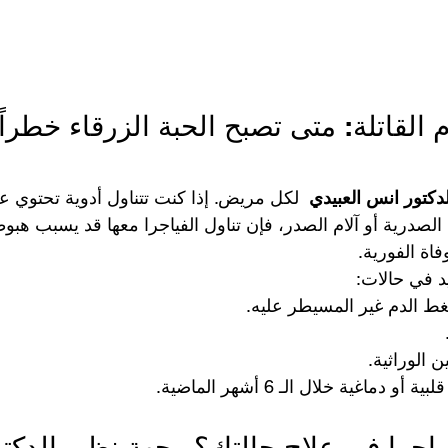
 القاتلة: متى تصبح الحبة الزرقاء خطراً
لدكتور انس العبيدي 
 لكل مريض. إذا كنت تتناول أدوية تحتوي عل
ج الذبحة الصدرية أو آلام الصدر، فإن تناول الفياجرا معها قد يسبب هبوط
اة الفورية.
د في حالات:
ط الدم غير المسيطر عليه.
 الوراثية.
ماغية خلال الـ 6 أشهر الماضية.
ياجرا في علاج حالتك؟ وجهة نظر  الدكت