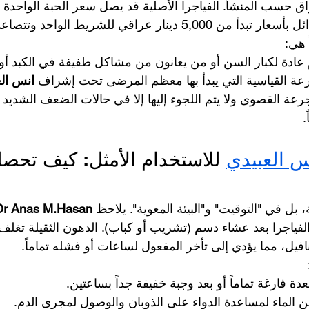
اق حسب المنشأ. الفياجرا الأصلية قد يصل سعر الحبة الواحدة في
نار عراقي للشريط الواحد وتتصاعد حسب الشركة.
 هي:
انس الع
لجرعة القصوى ولا يتم اللجوء إليها إلا في حالات الضعف الشديد و
.
س العبيدي
 للاستخدام الأمثل: كيف تحص
بل في "التوقيت" و"البيئة المعوية". يلاحظ 
Dr Anas M.Hasan
ل الفياجرا بعد عشاء دسم (تشريب أو كباب). الدهون الثقيلة تغلف
فيل، مما يؤدي إلى تأخر المفعول لساعات أو فشله تماماً.
دة فارغة تماماً أو بعد وجبة خفيفة جداً بساعتين.
الماء لمساعدة الدواء على الذوبان والوصول لمجرى الدم.