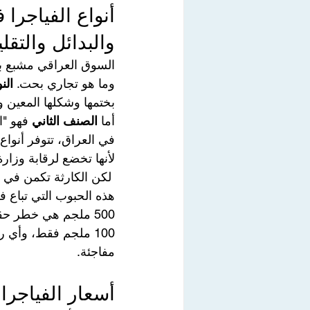
أنواع الفياجرا 
والبدائل والتقلي
السوق العراقي مشبع ب
وما هو تجاري بحت. 
الن
بختمها وشكلها المعين وس
أما 
الصنف الثاني
 فهو "الب
لأنها تخضع لرقابة وزار
 لكن الكارثة تكمن في 
500 ملجم هي خطر حقيقي. يؤكد 
100 ملجم فقط، وأي
مفاجئة.
أسعار الفياجرا