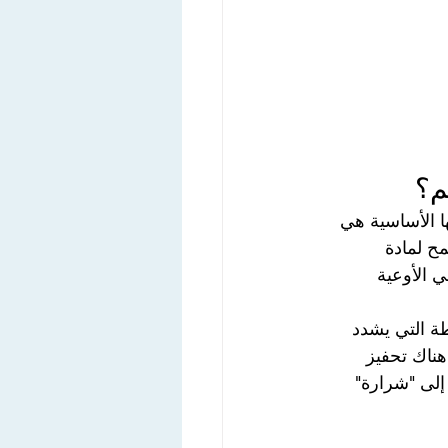
يميائي يسمى "سيلدينافيل" (Sildenafil). وظيفتها الأساسية هي 
مل، يسمح لمادة 
 في الأوعية 
طة التي يشدد 
ة (Libido)؛ فإذا لم يكن هناك تحفيز 
إلى "شرارة" 