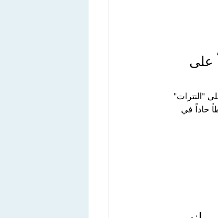
 على 
ى "النترات" 
اً حاداً في 
ور انس 