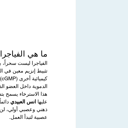
ما هي الفياجرا (Viagra) وكيف تعمل فعلياً داخل ال
كي
الدموية داخل العضو ال
هذا الاسترخاء يسمح بتد
عليها 
انس العبيدي
ذهني وعصبي أولي، لن ت
عصبية لتبدأ العمل.